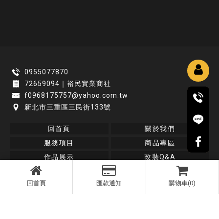
尚未
0955077870
登入
會員
72659094｜裕民實業商社
f0968175757@yahoo.com.tw
新北市三重區三民街133號
回首頁
關於我們
服務項目
商品專區
作品展示
改裝Q&A
無卡/免卡分期專區
聯絡我們
回首頁
匯款通知
購物車(0)
卡鉗改裝
汽車卡鉗改裝
卡鉗保養
卡鉗整理翻新
台北汽車改裝店推薦
三重汽車改裝店
板橋汽車改裝店